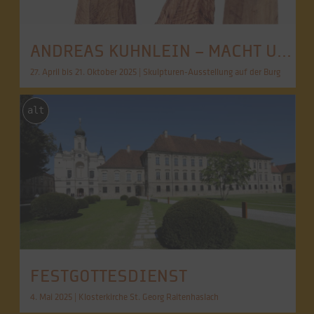
ANDREAS KUHNLEIN – MACHT UND VERGÄNGLICHKEIT
27. April bis 21. Oktober 2025 | Skulpturen-Ausstellung auf der Burg
alt
FESTGOTTESDIENST
4. Mai 2025 | Klosterkirche St. Georg Raitenhaslach