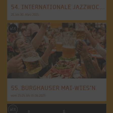
54. INTERNATIONALE JAZZWOCHE BURGHAUSEN
25. bis 30. März 2025
alt
55. BURGHAUSER MAI-WIES’N
vom 23.05. bis 01.06.2025
alt