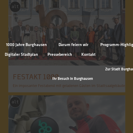
alt
1000 Jahre Burghausen
Darum feiern wir
Programm-Highlig
Digitaler Stadtplan
Pressebereich
Kontakt
Zur Stadt Burgh
FESTAKT 1000
Ihr Besuch in Burghausen
Ein imposanter Festabend mit geladenen Gästen im Stadtsaalgebäude
alt